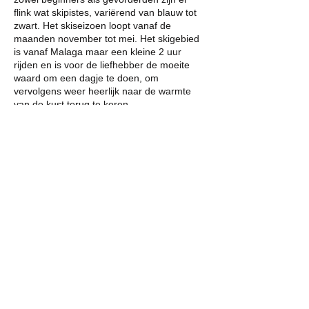
flink wat skipistes, variërend van blauw tot
zwart. Het skiseizoen loopt vanaf de
maanden november tot mei. Het skigebied
is vanaf Malaga maar een kleine 2 uur
rijden en is voor de liefhebber de moeite
waard om een dagje te doen, om
vervolgens weer heerlijk naar de warmte
van de kust terug te keren.
Tapas, vis en zeevruchten
Spanje kent verschillende soorten markten.
Naast de bekende versmarkten zijn er
regelmatig kleine marktjes in de buitenlucht.