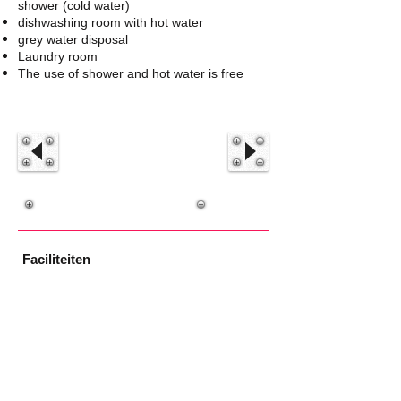
shower (cold water)
dishwashing room with hot water
grey water disposal
Laundry room
The use of shower and hot water is free
Faciliteiten
Een heerlijk zwembad is aanwezig, om een
boek te lezen en/of om op een van de
ligbedden aan het zwembad te zonnen.
Het vliegveld van Malaga ligt op ca 20
minuten rijden.
Facilities